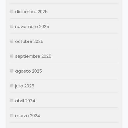
Julio
Julio
diciembre 2025
Agosto
Agosto
Septiembre
Septiembre
noviembre 2025
Octubre
Octubre
Noviembre
Noviembre
octubre 2025
Diciembre
Diciembre
septiembre 2025
Resumen Permanentes
Resumen Permanentes
Resumen Contratados
agosto 2025
julio 2025
abril 2024
marzo 2024