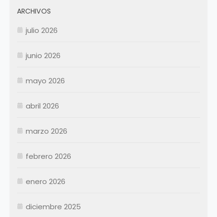
ARCHIVOS
julio 2026
junio 2026
mayo 2026
abril 2026
Enero
Febrero
marzo 2026
Marzo
Abril
Abril
febrero 2026
Mayo
Mayo
Junio
Junio
enero 2026
Julio
Julio
diciembre 2025
Agosto
Agosto