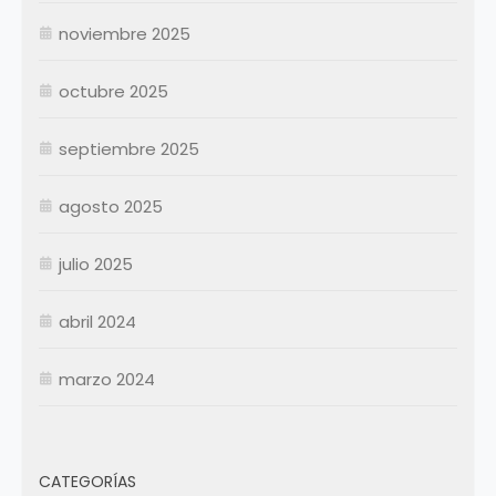
Septiembre
Septiembre
noviembre 2025
Octubre
Octubre
Noviembre
Noviembre
octubre 2025
Diciembre
Diciembre
septiembre 2025
Resumen Permanentes
Resumen Permanentes
Resumen Contratados
agosto 2025
julio 2025
abril 2024
marzo 2024
CATEGORÍAS