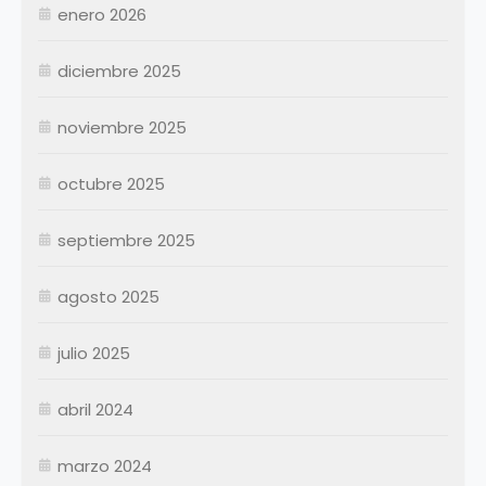
Junio
Junio
enero 2026
Julio
Julio
diciembre 2025
Agosto
Agosto
Septiembre
Septiembre
noviembre 2025
Octubre
Octubre
Noviembre
Noviembre
octubre 2025
Diciembre
Diciembre
septiembre 2025
Resumen Permanentes
Resumen Permanentes
Resumen Contratados
agosto 2025
julio 2025
abril 2024
marzo 2024