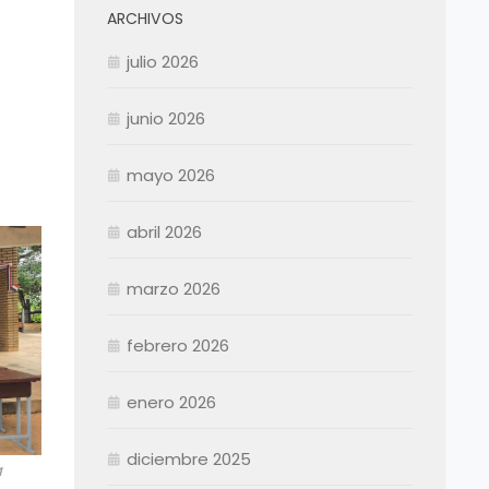
ARCHIVOS
julio 2026
junio 2026
mayo 2026
abril 2026
Enero
Febrero
marzo 2026
Marzo
Abril
Abril
febrero 2026
Mayo
Mayo
Junio
Junio
enero 2026
Julio
Julio
diciembre 2025
Agosto
Agosto
a