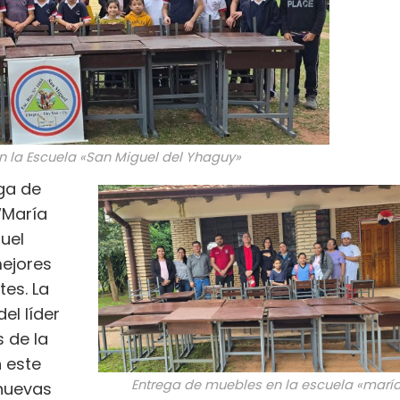
n la Escuela «San Miguel del Yhaguy»
ega de
“María
guel
mejores
tes. La
el líder
 de la
 este
Entrega de muebles en la escuela «marí
 nuevas