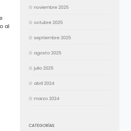
Septiembre
Septiembre
noviembre 2025
Octubre
Octubre
e
Noviembre
Noviembre
octubre 2025
o al
Diciembre
Diciembre
septiembre 2025
Resumen Permanentes
Resumen Permanentes
Resumen Contratados
agosto 2025
julio 2025
abril 2024
marzo 2024
CATEGORÍAS