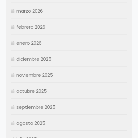
Febrero
marzo 2026
Marzo
Abril
Abril
febrero 2026
Mayo
Mayo
Junio
Junio
enero 2026
Julio
Julio
diciembre 2025
Agosto
Agosto
Septiembre
Septiembre
noviembre 2025
Octubre
Octubre
Noviembre
Noviembre
octubre 2025
Diciembre
Diciembre
septiembre 2025
Resumen Permanentes
Resumen Permanentes
Resumen Contratados
agosto 2025