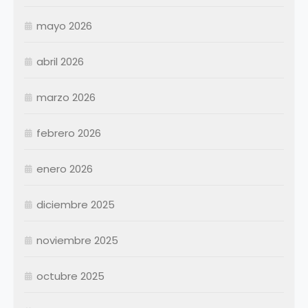
mayo 2026
abril 2026
Enero
Febrero
marzo 2026
Marzo
Abril
Abril
febrero 2026
Mayo
Mayo
Junio
Junio
enero 2026
Julio
Julio
diciembre 2025
Agosto
Agosto
Septiembre
Septiembre
noviembre 2025
Octubre
Octubre
Noviembre
Noviembre
octubre 2025
Diciembre
Diciembre