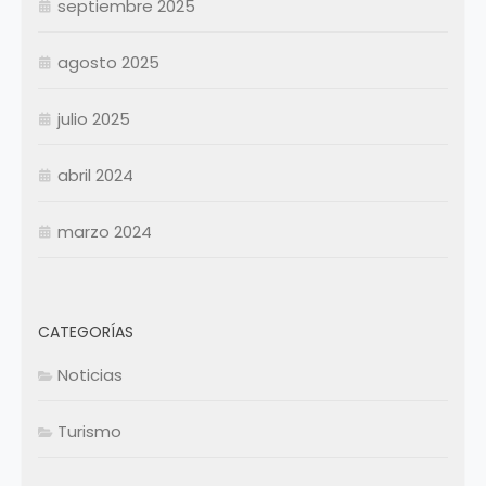
septiembre 2025
Resumen Permanentes
Resumen Permanentes
Resumen Contratados
agosto 2025
julio 2025
abril 2024
marzo 2024
CATEGORÍAS
Noticias
Turismo