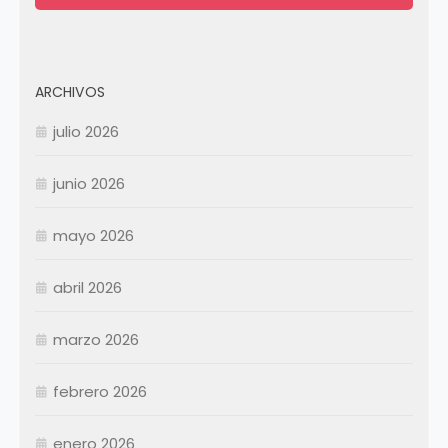
ARCHIVOS
julio 2026
junio 2026
mayo 2026
abril 2026
Enero
Febrero
marzo 2026
Marzo
Abril
Abril
febrero 2026
Mayo
Mayo
Junio
Junio
enero 2026