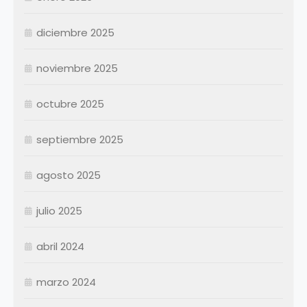
Julio
Julio
diciembre 2025
Agosto
Agosto
Septiembre
Septiembre
noviembre 2025
Octubre
Octubre
Noviembre
Noviembre
octubre 2025
Diciembre
Diciembre
septiembre 2025
Resumen Permanentes
Resumen Permanentes
Resumen Contratados
agosto 2025
julio 2025
abril 2024
marzo 2024