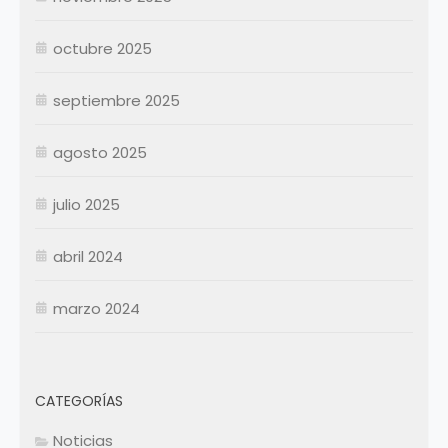
Octubre
Octubre
Noviembre
Noviembre
octubre 2025
Diciembre
Diciembre
septiembre 2025
Resumen Permanentes
Resumen Permanentes
Resumen Contratados
agosto 2025
julio 2025
abril 2024
marzo 2024
CATEGORÍAS
Noticias