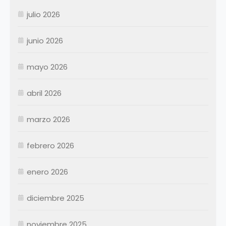
julio 2026
junio 2026
mayo 2026
abril 2026
Enero
Febrero
marzo 2026
Marzo
Abril
Abril
febrero 2026
Mayo
Mayo
Junio
Junio
enero 2026
Julio
Julio
diciembre 2025
Agosto
Agosto
Septiembre
Septiembre
noviembre 2025