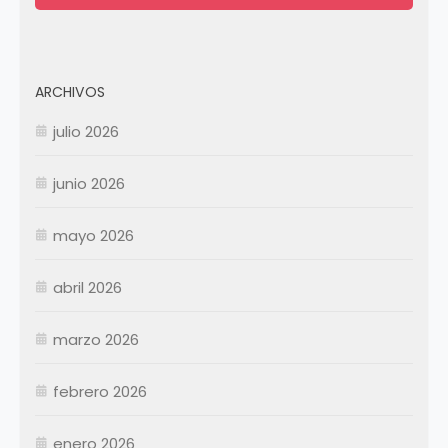
ARCHIVOS
julio 2026
junio 2026
mayo 2026
abril 2026
Enero
Febrero
marzo 2026
Marzo
Abril
Abril
febrero 2026
Mayo
Mayo
Junio
Junio
enero 2026