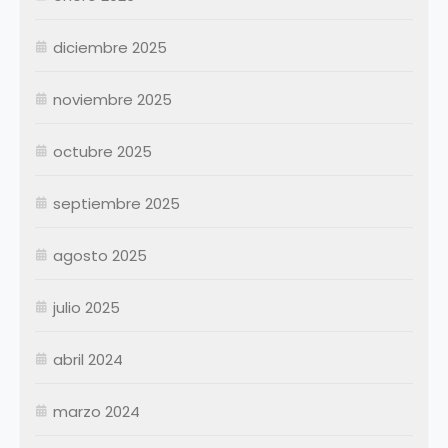
Julio
Julio
diciembre 2025
Agosto
Agosto
Septiembre
Septiembre
noviembre 2025
Octubre
Octubre
Noviembre
Noviembre
octubre 2025
Diciembre
Diciembre
septiembre 2025
Resumen Permanentes
Resumen Permanentes
Resumen Contratados
agosto 2025
julio 2025
abril 2024
marzo 2024