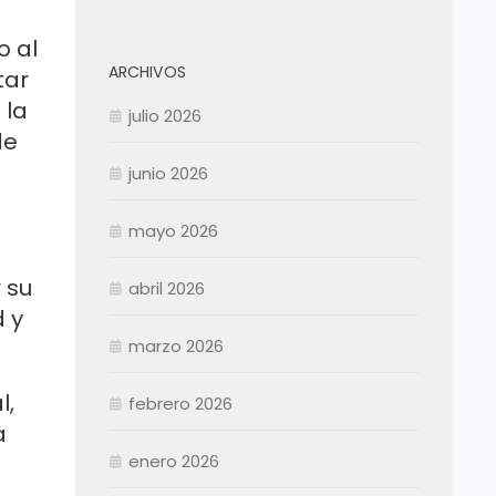
o al
ARCHIVOS
tar
 la
julio 2026
de
junio 2026
mayo 2026
 su
abril 2026
Enero
d y
Febrero
marzo 2026
Marzo
Abril
Abril
l,
febrero 2026
Mayo
Mayo
a
Junio
Junio
enero 2026
Julio
Julio