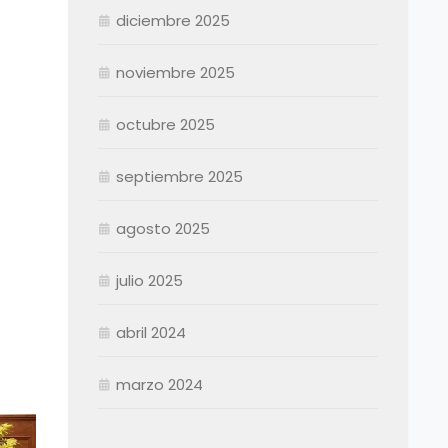
diciembre 2025
Agosto
Agosto
Septiembre
Septiembre
noviembre 2025
Octubre
Octubre
Noviembre
Noviembre
octubre 2025
Diciembre
Diciembre
septiembre 2025
Resumen Permanentes
Resumen Permanentes
Resumen Contratados
agosto 2025
julio 2025
abril 2024
marzo 2024