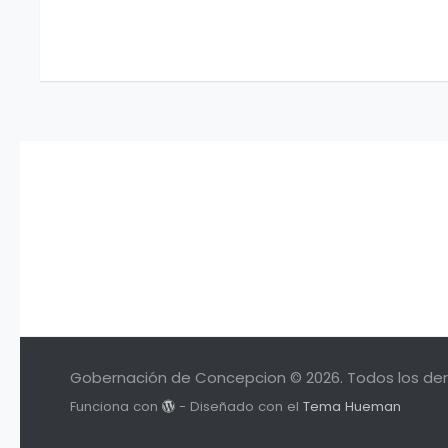
Gobernación de Concepcion © 2026. Todos los de
Funciona con
- Diseñado con el
Tema Hueman