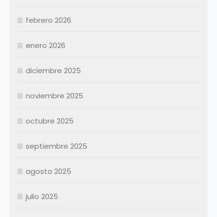
Marzo
Abril
Abril
febrero 2026
Mayo
Mayo
Junio
Junio
enero 2026
Julio
Julio
diciembre 2025
Agosto
Agosto
Septiembre
Septiembre
noviembre 2025
Octubre
Octubre
Noviembre
Noviembre
octubre 2025
Diciembre
Diciembre
septiembre 2025
Resumen Permanentes
Resumen Permanentes
Resumen Contratados
agosto 2025
julio 2025