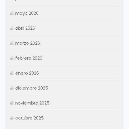
mayo 2026
abril 2026
Enero
Febrero
marzo 2026
Marzo
Abril
Abril
febrero 2026
Mayo
Mayo
Junio
Junio
enero 2026
Julio
Julio
diciembre 2025
Agosto
Agosto
Septiembre
Septiembre
noviembre 2025
Octubre
Octubre
Noviembre
Noviembre
octubre 2025
Diciembre
Diciembre