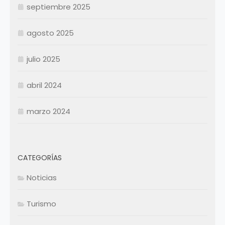
septiembre 2025
Resumen Permanentes
Resumen Permanentes
Resumen Contratados
agosto 2025
julio 2025
abril 2024
marzo 2024
CATEGORÍAS
Noticias
Turismo