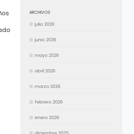
ños
ARCHIVOS
julio 2026
ñado
junio 2026
mayo 2026
abril 2026
Enero
Febrero
marzo 2026
Marzo
Abril
Abril
febrero 2026
Mayo
Mayo
Junio
Junio
enero 2026
Julio
Julio
diciembre 2025