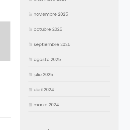
Agosto
Agosto
Septiembre
Septiembre
noviembre 2025
Octubre
Octubre
Noviembre
Noviembre
octubre 2025
Diciembre
Diciembre
septiembre 2025
Resumen Permanentes
Resumen Permanentes
Resumen Contratados
agosto 2025
julio 2025
abril 2024
marzo 2024