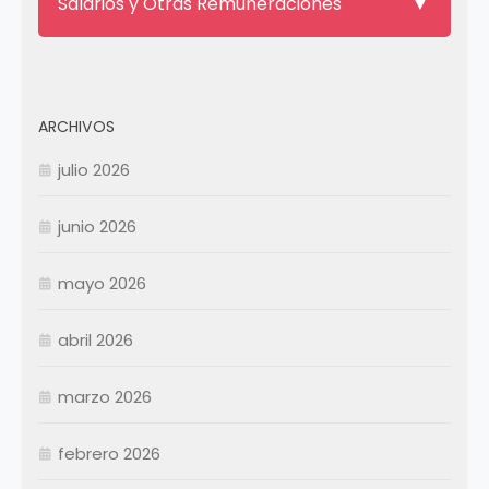
Salarios y Otras Remuneraciones
ARCHIVOS
julio 2026
junio 2026
mayo 2026
abril 2026
Enero
Febrero
marzo 2026
Marzo
Abril
Abril
febrero 2026
Mayo
Mayo