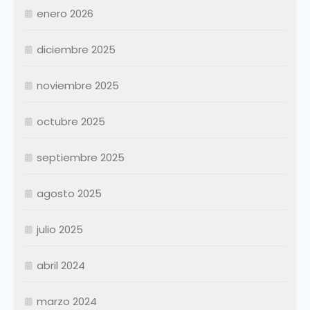
Junio
Junio
enero 2026
Julio
Julio
diciembre 2025
Agosto
Agosto
Septiembre
Septiembre
noviembre 2025
Octubre
Octubre
Noviembre
Noviembre
octubre 2025
Diciembre
Diciembre
septiembre 2025
Resumen Permanentes
Resumen Permanentes
Resumen Contratados
agosto 2025
julio 2025
abril 2024
marzo 2024