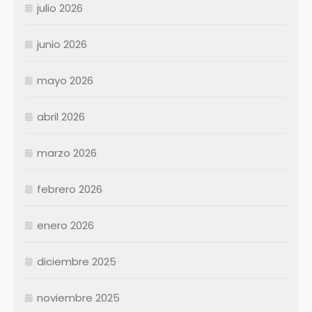
julio 2026
junio 2026
mayo 2026
abril 2026
Enero
Febrero
marzo 2026
Marzo
Abril
Abril
febrero 2026
Mayo
Mayo
Junio
Junio
enero 2026
Julio
Julio
diciembre 2025
Agosto
Agosto
Septiembre
Septiembre
noviembre 2025
Octubre
Octubre