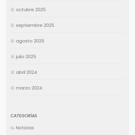
Noviembre
Noviembre
octubre 2025
Diciembre
Diciembre
septiembre 2025
Resumen Permanentes
Resumen Permanentes
Resumen Contratados
agosto 2025
julio 2025
abril 2024
marzo 2024
CATEGORÍAS
Noticias