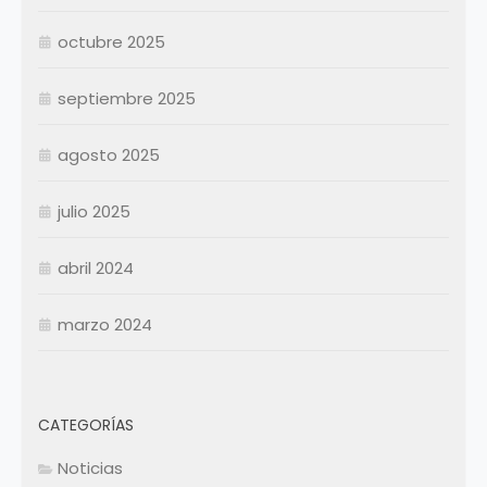
Octubre
Octubre
Noviembre
Noviembre
octubre 2025
Diciembre
Diciembre
septiembre 2025
Resumen Permanentes
Resumen Permanentes
Resumen Contratados
agosto 2025
julio 2025
abril 2024
marzo 2024
CATEGORÍAS
Noticias