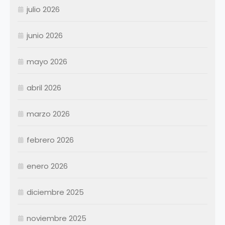
julio 2026
junio 2026
mayo 2026
abril 2026
Enero
Febrero
marzo 2026
Marzo
Abril
Abril
febrero 2026
Mayo
Mayo
Junio
Junio
enero 2026
Julio
Julio
diciembre 2025
Agosto
Agosto
Septiembre
Septiembre
noviembre 2025