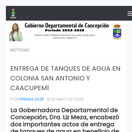
Saltar al contenido
NOTICIAS
ENTREGA DE TANQUES DE AGUA EN
COLONIA SAN ANTONIO Y
CAACUPEMÍ
POR
PRENSA 2025
·
19 DE MAYO DE 2026
La Gobernadora Departamental de
Concepción, Dra. Liz Meza, encabezó
dos importantes actos de entrega
de tanques de agua en beneficio de