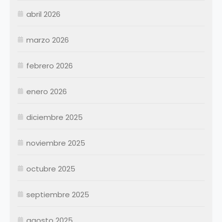
abril 2026
Enero
Febrero
marzo 2026
Marzo
Abril
Abril
febrero 2026
Mayo
Mayo
Junio
Junio
enero 2026
Julio
Julio
diciembre 2025
Agosto
Agosto
Septiembre
Septiembre
noviembre 2025
Octubre
Octubre
Noviembre
Noviembre
octubre 2025
Diciembre
Diciembre
septiembre 2025
Resumen Permanentes
Resumen Permanentes
Resumen Contratados
agosto 2025