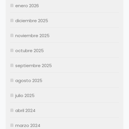
Junio
Junio
enero 2026
Julio
Julio
diciembre 2025
Agosto
Agosto
Septiembre
Septiembre
noviembre 2025
Octubre
Octubre
Noviembre
Noviembre
octubre 2025
Diciembre
Diciembre
septiembre 2025
Resumen Permanentes
Resumen Permanentes
Resumen Contratados
agosto 2025
julio 2025
abril 2024
marzo 2024