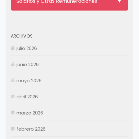
Salarios y Otras Remuneraciones
ARCHIVOS
julio 2026
junio 2026
mayo 2026
abril 2026
Enero
Febrero
marzo 2026
Marzo
Abril
Abril
febrero 2026
Mayo
Mayo