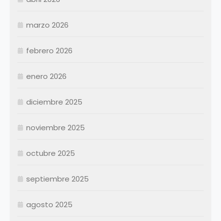
Enero
Febrero
marzo 2026
Marzo
Abril
Abril
febrero 2026
Mayo
Mayo
Junio
Junio
enero 2026
Julio
Julio
diciembre 2025
Agosto
Agosto
Septiembre
Septiembre
noviembre 2025
Octubre
Octubre
Noviembre
Noviembre
octubre 2025
Diciembre
Diciembre
septiembre 2025
Resumen Permanentes
Resumen Permanentes
Resumen Contratados
agosto 2025