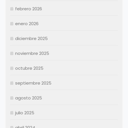
Abril
Abril
febrero 2026
Mayo
Mayo
Junio
Junio
enero 2026
Julio
Julio
diciembre 2025
Agosto
Agosto
Septiembre
Septiembre
noviembre 2025
Octubre
Octubre
Noviembre
Noviembre
octubre 2025
Diciembre
Diciembre
septiembre 2025
Resumen Permanentes
Resumen Permanentes
Resumen Contratados
agosto 2025
julio 2025
abril 2024